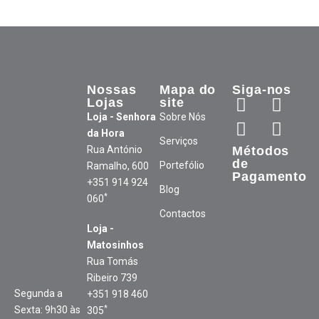
Nossas
Mapa do
Siga-nos
Lojas
site
Loja - Senhora
Sobre Nós
da Hora
Serviços
Rua António
Métodos
de
Portefólio
Ramalho, 600
Pagamento
+351 914 924
Blog
*
060
Contactos
Loja -
Matosinhos
Rua Tomás
Ribeiro 739
Segunda a
+351 918 460
*
Sexta: 9h30 às
305