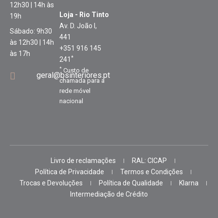
12h30 | 14h às
Loja - Rio Tinto
19h
Av. D. João I,
Sábado: 9h30
441
às 12h30 | 14h
+351 916 145
às 17h
*
241
*
Custo de
geral@bsinteriores.pt
chamada para a
rede móvel
nacional
Livro de reclamações
RAL: CICAP
Política de Privacidade
Termos e Condições
Trocas e Devoluções
Política de Qualidade
Klarna
Intermediação de Crédito