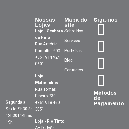
Nossas
Mapa do
Siga-nos
Lojas
site
Loja - Senhora
Sobre Nós
da Hora
Serviços
Rua António
Portefólio
Ramalho, 600
+351 914 924
Blog
*
060
Contactos
Loja -
Matosinhos
Rua Tomás
Métodos
Ribeiro 739
de
Segunda a
+351 918 460
Pagamento
*
Sexta: 9h30 às
305
12h30 | 14h às
Loja - Rio Tinto
19h
Av. D. João I,