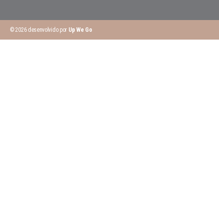
© 2026 desenvolvido por
Up We Go
Peça o Seu Orçamento
Preencha o formulário e entraremos em contacto para analisar
o seu projeto.
Nome completo
Telemóvel
Email