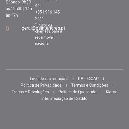
Sábado: 9h30
441
às 12h30 | 14h
+351 916 145
às 17h
*
241
*
Custo de
geral@bsinteriores.pt
chamada para a
rede móvel
nacional
Livro de reclamações
RAL: CICAP
Política de Privacidade
Termos e Condições
Trocas e Devoluções
Política de Qualidade
Klarna
Intermediação de Crédito