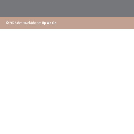
© 2026 desenvolvido por
Up We Go
Peça o Seu Orçamento
Preencha o formulário e entraremos em contacto para analisar
o seu projeto.
Nome completo
Telemóvel
Email