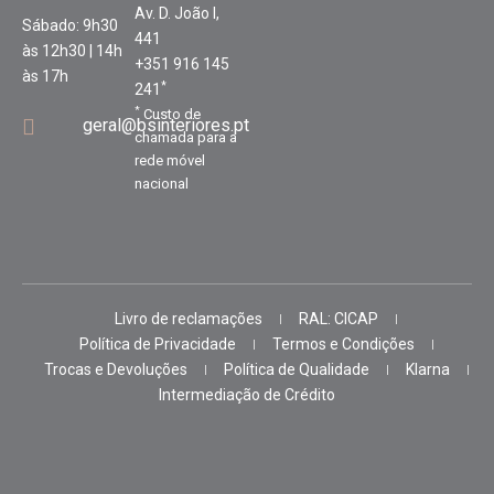
Av. D. João I,
Sábado: 9h30
441
às 12h30 | 14h
+351 916 145
às 17h
*
241
*
Custo de
geral@bsinteriores.pt
chamada para a
rede móvel
nacional
Livro de reclamações
RAL: CICAP
Política de Privacidade
Termos e Condições
Trocas e Devoluções
Política de Qualidade
Klarna
Intermediação de Crédito