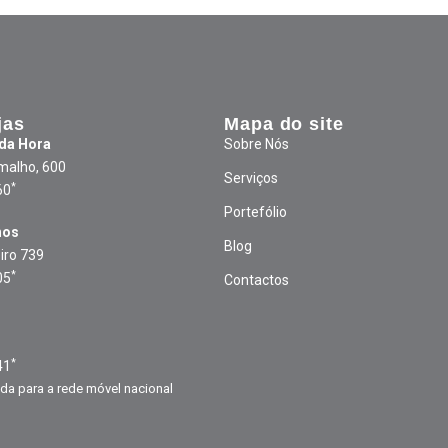
jas
Mapa do site
 da Hora
Sobre Nós
malho, 600
Serviços
*
60
Portefólio
hos
Blog
iro 739
*
05
Contactos
1
*
41
a para a rede móvel nacional