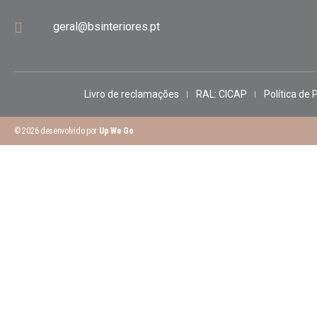
geral@bsinteriores.pt
Livro de reclamações
RAL: CICAP
Política de 
© 2026 desenvolvido por
Up We Go