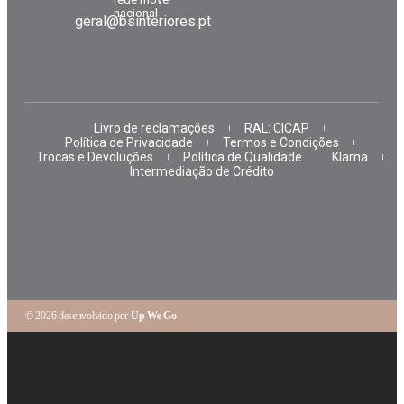
nacional
geral@bsinteriores.pt
Livro de reclamações
RAL: CICAP
Política de Privacidade
Termos e Condições
Trocas e Devoluções
Política de Qualidade
Klarna
Intermediação de Crédito
© 2026 desenvolvido por
Up We Go