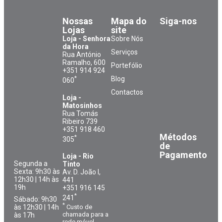
Nossas
Mapa do
Siga-nos
Lojas
site
Loja - Senhora
Sobre Nós
da Hora
Serviços
Rua António
Ramalho, 600
Portefólio
+351 914 924
*
Blog
060
Contactos
Loja -
Matosinhos
Rua Tomás
Ribeiro 739
+351 918 460
Métodos
*
305
de
Pagamento
Loja - Rio
Segunda a
Tinto
Sexta: 9h30 às
Av. D. João I,
12h30 | 14h às
441
19h
+351 916 145
*
241
Sábado: 9h30
*
às 12h30 | 14h
Custo de
chamada para a
às 17h
rede móvel