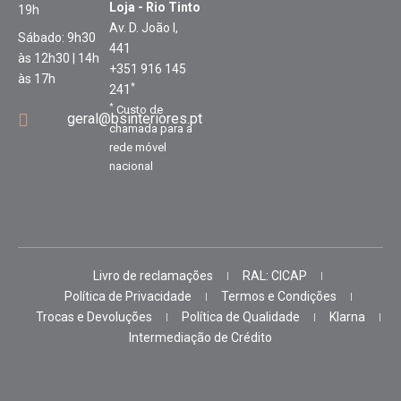
Loja - Rio Tinto
19h
Av. D. João I,
Sábado: 9h30
441
às 12h30 | 14h
+351 916 145
às 17h
*
241
*
Custo de
geral@bsinteriores.pt
chamada para a
rede móvel
nacional
Livro de reclamações
RAL: CICAP
Política de Privacidade
Termos e Condições
Trocas e Devoluções
Política de Qualidade
Klarna
Intermediação de Crédito