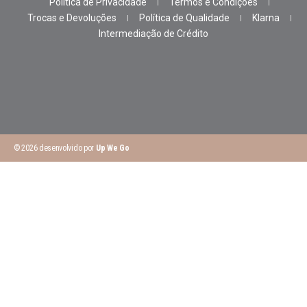
Política de Privacidade
Termos e Condições
Trocas e Devoluções
Política de Qualidade
Klarna
Intermediação de Crédito
© 2026 desenvolvido por
Up We Go
Peça o Seu Orçamento
Preencha o formulário e entraremos em contacto para analisar
o seu projeto.
Nome completo
Telemóvel