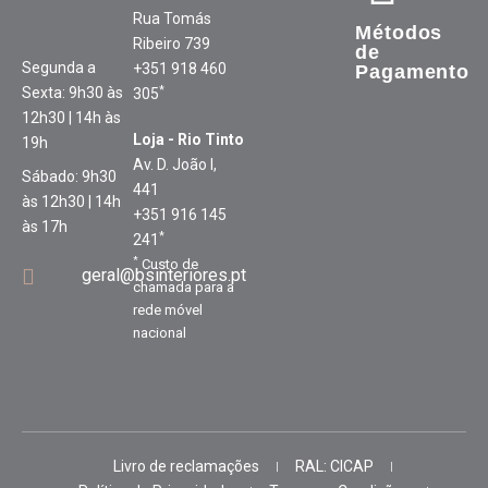
Rua Tomás
Métodos
Ribeiro 739
de
Segunda a
+351 918 460
Pagamento
*
Sexta: 9h30 às
305
12h30 | 14h às
Loja - Rio Tinto
19h
Av. D. João I,
Sábado: 9h30
441
às 12h30 | 14h
+351 916 145
às 17h
*
241
*
Custo de
geral@bsinteriores.pt
chamada para a
rede móvel
nacional
Livro de reclamações
RAL: CICAP