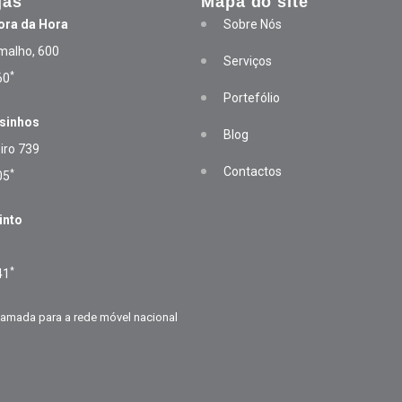
jas
Mapa do site
ora da Hora
Sobre Nós
malho, 600
Serviços
*
60
Portefólio
osinhos
Blog
iro 739
Contactos
*
05
into
1
*
41
amada para a rede móvel nacional