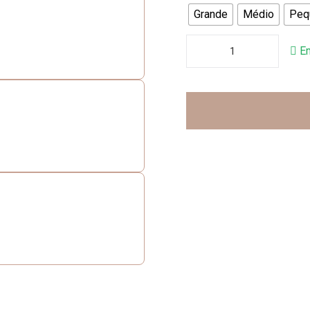
Grande
Médio
Peq
E