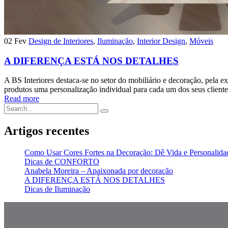
02 Fev
Design de Interiores
,
Iluminação
,
Interior Design
,
Móveis
A DIFERENÇA ESTÁ NOS DETALHES
A BS Interiores destaca-se no setor do mobiliário e decoração, pela
produtos uma personalização individual para cada um dos seus cliente
Read more
Artigos recentes
Como Usar Cores Fortes na Decoração: Dê Vida e Personalida
Dicas de CONFORTO
Anabela Moreira – Apaixonada por decoração
A DIFERENÇA ESTÁ NOS DETALHES
Dicas de Iluminação